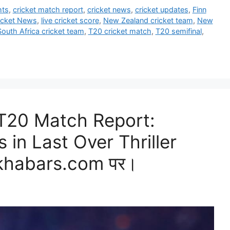
hts
,
cricket match report
,
cricket news
,
cricket updates
,
Finn
icket News
,
live cricket score
,
New Zealand cricket team
,
New
South Africa cricket team
,
T20 cricket match
,
T20 semifinal
,
 T20 Match Report:
 in Last Over Thriller
testkhabars.com पर।