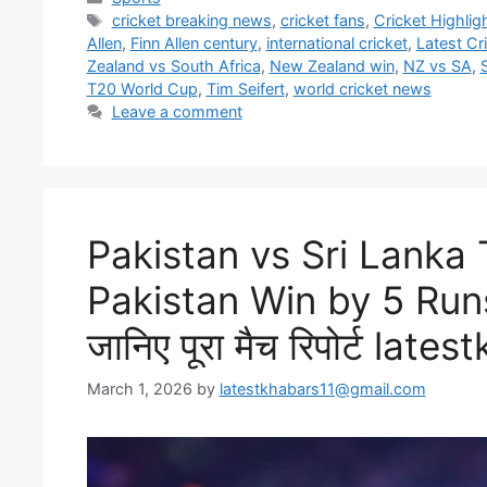
Tags
cricket breaking news
,
cricket fans
,
Cricket Highlig
Allen
,
Finn Allen century
,
international cricket
,
Latest Cr
Zealand vs South Africa
,
New Zealand win
,
NZ vs SA
,
T20 World Cup
,
Tim Seifert
,
world cricket news
Leave a comment
Pakistan vs Sri Lanka
Pakistan Win by 5 Runs
जानिए पूरा मैच रिपोर्ट la
March 1, 2026
by
latestkhabars11@gmail.com