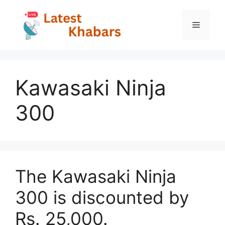
Skip
to
Menu
content
Kawasaki Ninja
300
The Kawasaki Ninja
300 is discounted by
Rs. 25,000.