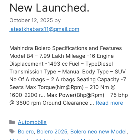
New Launched.
October 12, 2025
by
latestkhabars11@gmail.com
Mahindra Bolero Specifications and Features
Model B4 – 7.99 Lakh Mileage -16 Engine
Displacement -1493 cc Fuel – TypeDiesel
Transmission Type – Manual Body Type – SUV
No Of Airbags – 2 Airbags Seating Capacity -7
Seats Max Torque(Nm@Rpm) – 210 Nm @
1600-2200 r… Max Power(Bhp@Rpm) – 75 bhp
@ 3600 rpm Ground Clearance …
Read more
Categories
Automobile
Tags
Bolero
,
Bolero 2025
,
Bolero neo new Model
,