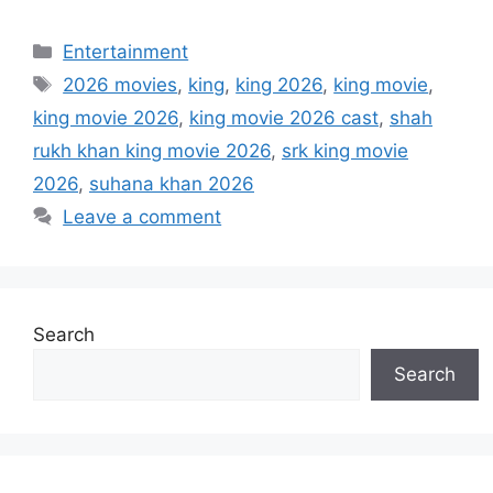
Categories
Entertainment
Tags
2026 movies
,
king
,
king 2026
,
king movie
,
king movie 2026
,
king movie 2026 cast
,
shah
rukh khan king movie 2026
,
srk king movie
2026
,
suhana khan 2026
Leave a comment
Search
Search