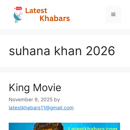
Skip
to
Menu
content
suhana khan 2026
King Movie
November 9, 2025
by
latestkhabars11@gmail.com