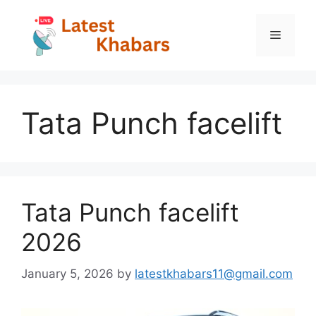
Skip
to
Menu
content
Tata Punch facelift
Tata Punch facelift
2026
January 5, 2026
by
latestkhabars11@gmail.com