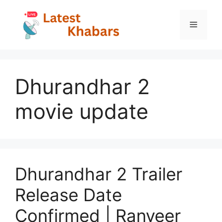
Skip
to
Menu
content
Dhurandhar 2
movie update
Dhurandhar 2 Trailer
Release Date
Confirmed | Ranveer