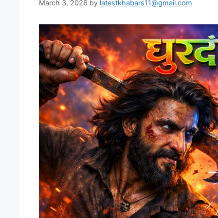
March 3, 2026
by
latestkhabars11@gmail.com