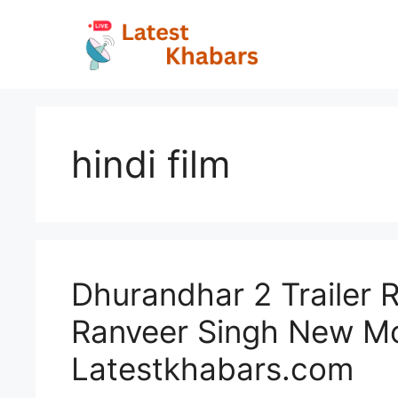
Skip
to
content
hindi film
Dhurandhar 2 Trailer 
Ranveer Singh New Movi
Latestkhabars.com